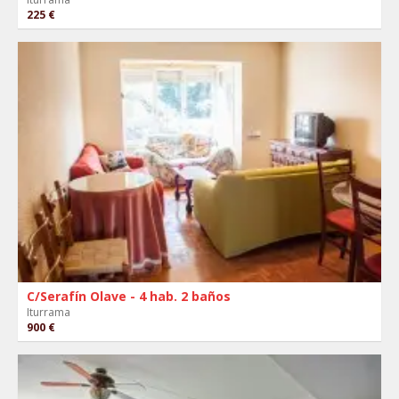
225 €
C/Serafín Olave - 4 hab. 2 baños
Iturrama
900 €