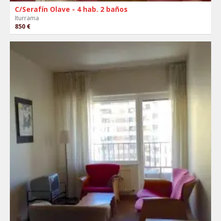
C/Serafín Olave - 4 hab. 2 baños
Iturrama
850 €