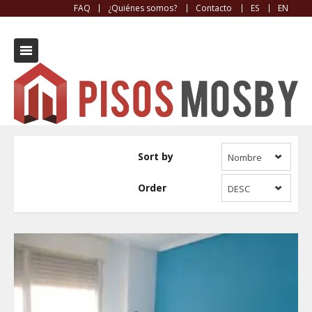
FAQ
¿Quiénes somos?
Contacto
ES
EN
Piso / Flat
Sort by
Nombre
Order
DESC