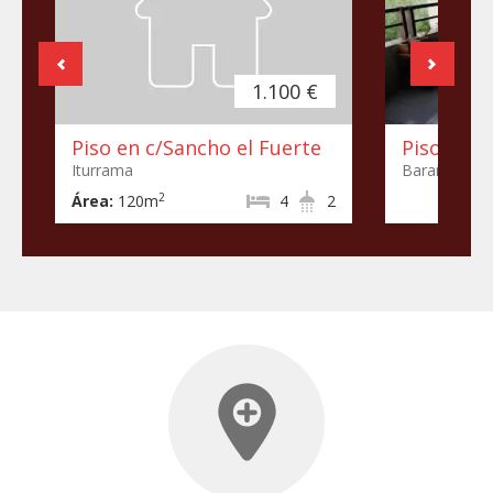
1.100 €
Piso en c/Sancho el Fuerte
Piso en c/
Iturrama
Barañáin
2
Área:
120m
4
2