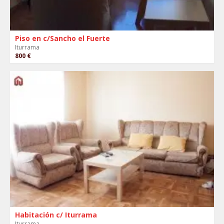
Piso en c/Sancho el Fuerte
Iturrama
800 €
Habitación c/ Iturrama
Iturrama