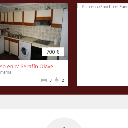
700 €
iso en c/ Serafín Olave
urrama
3
2
Piso en c/Sancho e
Iturrama