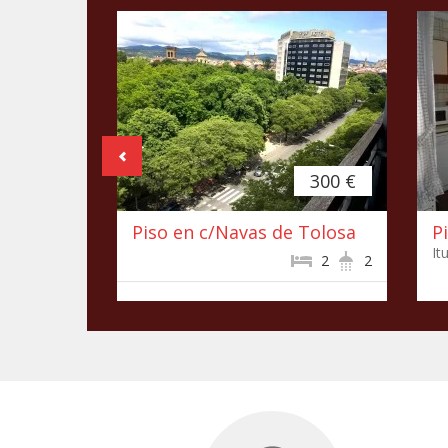
300 €
Piso en c/Navas de Tolosa
P
It
2
2