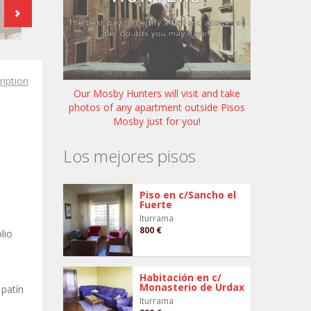
ription
Our Mosby Hunters will visit and take
photos of any apartment outside Pisos
Mosby just for you!
Los mejores pisos
Piso en c/Sancho el
Fuerte
Iturrama
800 €
lio
Habitación en c/
Monasterio de Urdax
 patín
Iturrama