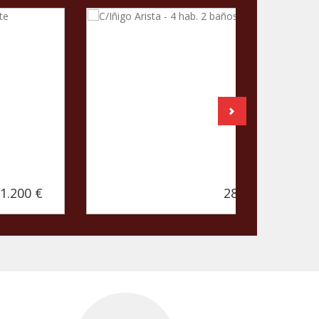
*
I
1.200 €
285 €
Á
l Fuerte
C/Iñigo Arista - 4 hab. 2
baños
Iturrama
5
3
4
2