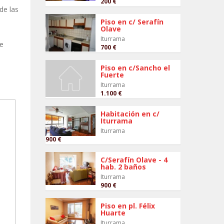
200 €
de las
,
Piso en c/ Serafín
Olave
Iturrama
de
700 €
Piso en c/Sancho el
Fuerte
Iturrama
1.100 €
Habitación en c/
Iturrama
Iturrama
900 €
C/Serafín Olave - 4
hab. 2 baños
Iturrama
900 €
Piso en pl. Félix
Huarte
Iturrama