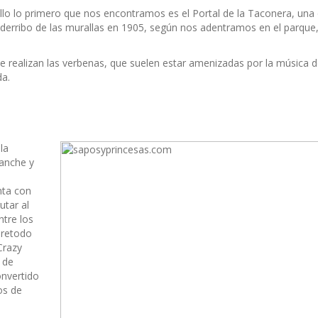
cillo lo primero que nos encontramos es el Portal de la Taconera, una 
 derribo de las murallas en 1905, según nos adentramos en el parque
e realizan las verbenas, que suelen estar amenizadas por la música 
da.
la
anche y
nta con
utar al
ntre los
bretodo
Crazy
 de
onvertido
os de