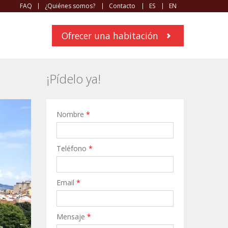
FAQ
¿Quiénes somos?
Contacto
ES
EN
Ofrecer una habitación
¡Pídelo ya!
Nombre
*
Teléfono
*
Email
*
Mensaje
*