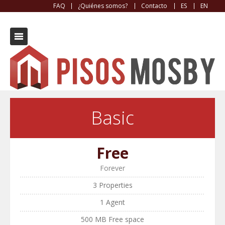
FAQ
¿Quiénes somos?
Contacto
ES
EN
Pricing
Basic
Free
Forever
3 Properties
1 Agent
500 MB Free space