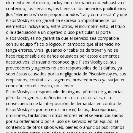
elemento en el mismo, incluyendo de manera no exhaustiva el
contenido, los servicios, los bienes o los anuncios publicitarios
(los “elementos”) son proporcionados “tal y como están” y que
PisosMosby.es no garantiza expresa o implícitamente los
elementos incluyendo, entre otros, el incumplimiento, el título
o la adecuación a un objetivo o uso particular. El portal
PisosMosby.es no garantiza que el servicio sea compatible
con su equipo físico o lógico, ni tampoco que el servicio no
tenga errores, virus, gusanos o “caballos de troya” y no se
hace responsable de daños causados por estos elementos
destructivos.
el usuario reconoce que PisosMosby.es, sus
proveedores y agentes no son responsables de (i) daños, ya
sean éstos causados por la negligencia de PisosMosby.es, sus
empleados, contratistas, agentes, proveedores o ya surjan en
conexión con el servicio, no siendo
PisosMosby.es responsable de ninguna pérdida de ganancias,
pérdida en general, daños indirectos o colaterales, ni a
consecuencia de la interposición de demandas en contra de
PisosMosby.es por terceros; ni de (ii) fallos, discrepancias,
omisiones, tardanzas u otros errores en el servicio causados
por su ordenador o por el uso del servicio en tal equipo. El
contenido de otros sitios web, bienes o anuncios publicitarios