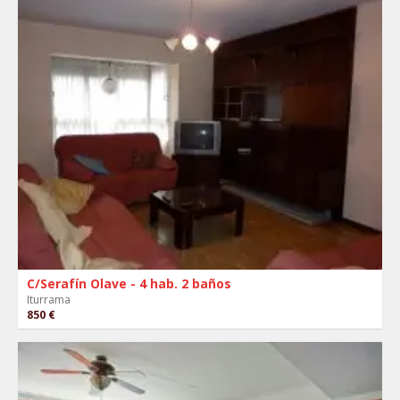
C/Serafín Olave - 4 hab. 2 baños
Iturrama
850 €