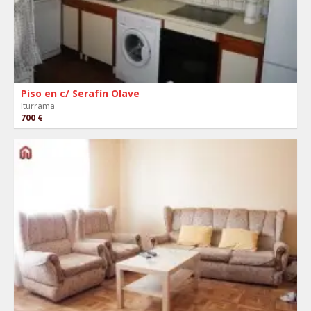
Piso en c/ Serafín Olave
Iturrama
700 €