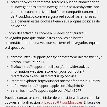
otras cookies de terceros. terceros pueden almacenar en
su navegador mientras navega por PisosMosby.com. por
ejemplo, cuando utiliza el botón de compartir contenidos
de PisosMosby.com en alguna red social. las empresas
que generan estas cookies tienen sus propias políticas de
privacidad.
¿Cómo desactivar las cookies? Puedes configurar tu
navegador para que todas estas cookies se borren
automáticamente una vez que se cierre el navegador, equipo
o dispositivo.
chrome:
http://support.google.com/chrome/bin/answer.py?
hl=es&answer=95647
firefox:
http://support.mozilla.org/en-us/kb/cookies-
information-websites-store-on-your-computer?
redirectlocale=en-us&redirectslug=cookies
internet explorer:
http://support.microsoft.com/kb/196955
safari web:
http://support.apple.com/kb/ph5042
safari ios:
http://support.apple.com/kb/ht1677
Puedes contactar con el titular de este sitio web acerca de las
cookies en la dirección
privacidad@PisosMosby.es
Enlaces de