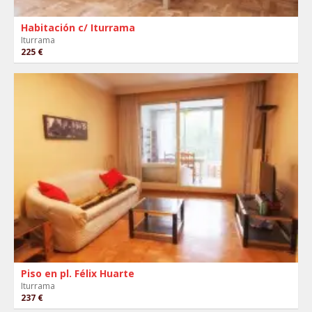
Habitación c/ Iturrama
Iturrama
225 €
Piso en pl. Félix Huarte
Iturrama
237 €