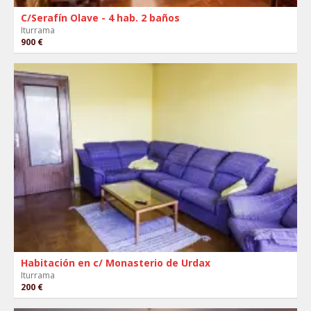
C/Serafín Olave - 4 hab. 2 baños
Iturrama
900 €
Habitación en c/ Monasterio de Urdax
Iturrama
200 €