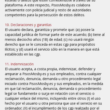
estafas o delitos que estén cometiéndose a través de su
plataforma. A este respecto, PisosMosby.es colabora
activamente con policía judicial y resto de autoridades
competentes para la persecución de estos delitos.
10. Declaraciones y garantías
El usuario declara, garantiza y promete que: (a) posee la
capacidad jurídica de formar parte de este acuerdo; (b) tiene al
menos dieciocho años (18) de edad; (c) no usará ningún
derecho que se le conceda en estas cgp para propósitos
ilícitos; y (d) usará el servicio sólo en la manera en que está
establecido en las cgp.
11. Indemnización
El usuario acepta, a costa propia, indemnizar, defender y
amparar a PisosMosby.es y sus empleados, contra cualquier
reclamación, denuncia, demanda u otro procedimiento legal
iniciado contra PisosMosby.es y sus empleados, en la medida
en que tal reclamación, denuncia, demanda o procedimiento
legal se fundamente o surja en relación con el servicio o
cualquier enlace del mismo, incluyendo entre otros (I) el uso
hecho por el usuario u otra persona que use el servicio en su
ordenador; (II) el incumplimiento de los cgp realizado por el