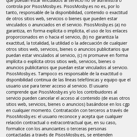
que puedan estar vinculados al servicio no se administra o
controla por PisosMosby.es. PisosMosby.es no es, por lo
tanto, responsable de la disponibilidad, contenido o exactitud
de otros sitios web, servicios o bienes que pueden estar
vinculados o anunciados en el servicio. PisosMosby.es (a) no
garantiza, en forma explícita o implícita, el uso de los enlaces
proporcionados en o hacia el servicio, (b) no garantiza la
exactitud, la totalidad, la utilidad o la adecuación de cualquier
otros sitios web, servicios, bienes o anuncios publicitarios que
puedan estar vinculados al servicio, (c) ni promueve en forma
implícita o explícita otros sitios web, servicios, bienes o
anuncios publicitarios que puedan estar vinculados al servicio.
PisosMosby.es. Tampoco es responsable de la exactitud o
disponibilidad continua de las líneas telefónicas y equipo que el
usuario use para tener acceso al servicio. El usuario
comprende que PisosMosby.es y/o los contribuidores al
servicio pueden cancelar el acceso al contenido (de esas otros
sitios web, servicios, bienes o anuncios) basándose en los cgp
en cualquier momento.
Contratación con terceros a través de
PisosMosby.es: el usuario reconoce y acepta que cualquier
relación contractual o extracontractual que, en su caso,
formalice con los anunciantes o terceras personas
contactadas a través de PisosMosby.es, se entienden