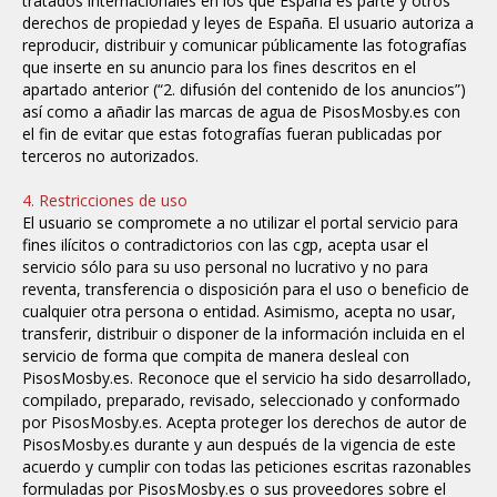
tratados internacionales en los que España es parte y otros
derechos de propiedad y leyes de España.
El usuario autoriza a
reproducir, distribuir y comunicar públicamente las fotografías
que inserte en su anuncio para los fines descritos en el
apartado anterior (“2. difusión del contenido de los anuncios”)
así como a añadir las marcas de agua de PisosMosby.es con
el fin de evitar que estas fotografías fueran publicadas por
terceros no autorizados.
4. Restricciones de uso
El usuario se compromete a no utilizar el portal servicio para
fines ilícitos o contradictorios con las cgp, acepta usar el
servicio sólo para su uso personal no lucrativo y no para
reventa, transferencia o disposición para el uso o beneficio de
cualquier otra persona o entidad. Asimismo, acepta no usar,
transferir, distribuir o disponer de la información incluida en el
servicio de forma que compita de manera desleal con
PisosMosby.es. Reconoce que el servicio ha sido desarrollado,
compilado, preparado, revisado, seleccionado y conformado
por PisosMosby.es. Acepta proteger los derechos de autor de
PisosMosby.es durante y aun después de la vigencia de este
acuerdo y cumplir con todas las peticiones escritas razonables
formuladas por PisosMosby.es o sus proveedores sobre el