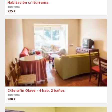
Habitación c/ Iturrama
Iturrama
225 €
C/Serafín Olave - 4 hab. 2 baños
Iturrama
900 €