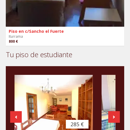
Piso en c/Sancho el Fuerte
Iturrama
800 €
Tu piso de estudiante
285 €