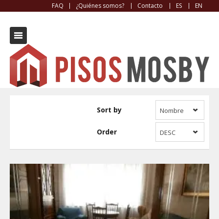
FAQ
¿Quiénes somos?
Contacto
ES
EN
2º Ensanche
Sort by
Nombre
Order
DESC