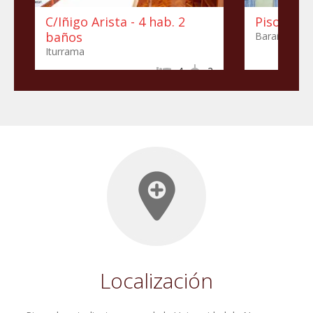
C/Iñigo Arista - 4 hab. 2
Piso en A
baños
Barañáin
Iturrama
4
2
Localización