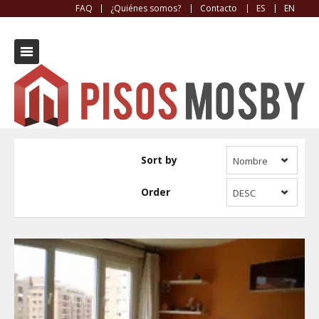
FAQ
¿Quiénes somos?
Contacto
ES
EN
Trastero
Sort by
Nombre
Order
DESC