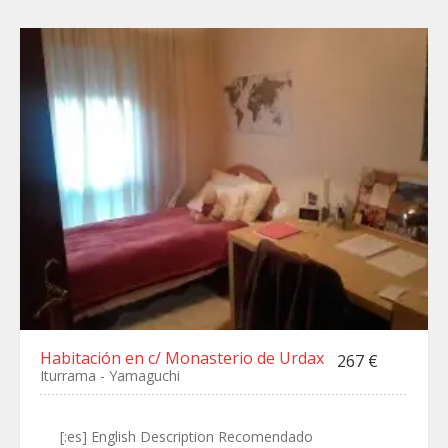
Habitación en c/ Monasterio de Urdax
267 €
Iturrama - Yamaguchi
[:es] English Description Recomendado