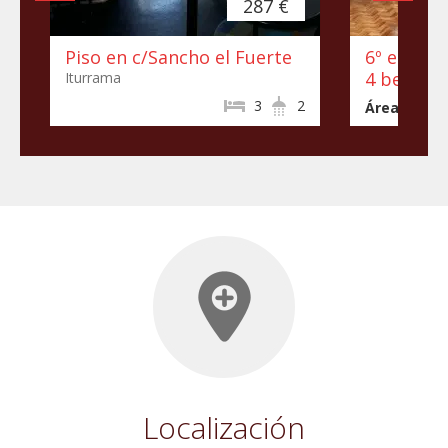
287 €
Piso en c/Sancho el Fuerte
6º en c/ 
4 beds
Iturrama
3
2
Área:
113m
Localización