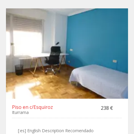
Piso en c/Esquiroz
238 €
Iturrama
[:es] English Description Recomendado