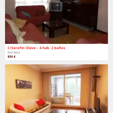
C/Serafín Olave - 4 hab. 2 baños
Iturrama
850 €