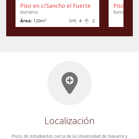
Piso en c/Sancho el Fuerte
Piso en c
Iturrama
Iturrama
2
Área:
120m
4
2
Localización
Pisos de estudiantes cerca de la Universidad de Navarra y