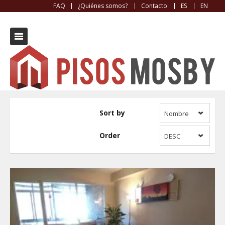
FAQ
¿Quiénes somos?
Contacto
ES
EN
Oven
Sort by
Nombre
Order
DESC