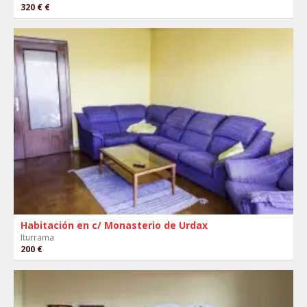
320 €
€
Habitación en c/ Monasterio de Urdax
Iturrama
200 €