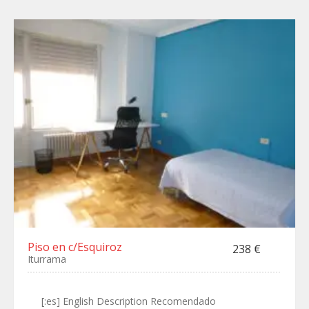
Piso en c/Esquiroz
238 €
Iturrama
[:es] English Description Recomendado