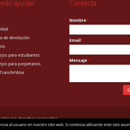
ede ayudar
Contacta
Nombre
*
idad
ca de devolución
Email
*
rio
jos para estudiantes
Mensaje
*
jos para porpietarios
TransferWise
Todos los derechos reservados.
cia al usuario en nuestro sitio web. Si continúa utilizando este sitio as