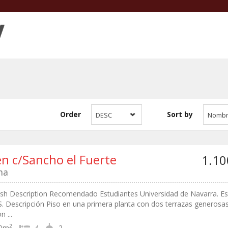
Order
Sort by
DESC
Nomb
en c/Sancho el Fuerte
1.10
ma
lish Description Recomendado Estudiantes Universidad de Navarra. Es
Descripción Piso en una primera planta con dos terrazas generosas.
 ...
2
0m
4
2