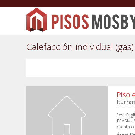
Calefacción individual (gas)
Piso 
Iturra
[:es] Eng
ERASMUS. 
cuenta con
Área:
12