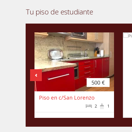
Tu piso de estudiante
500 €
Piso en c/San Lorenzo
2
1
P
F