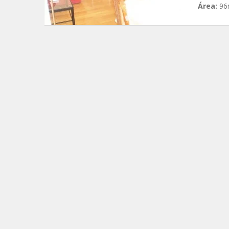
Área:
9