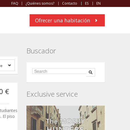
FAQ
¿Quiénes somos?
Contacto
ES
EN
Ofrecer una habitación
Buscador
re
0 €
Exclusive service
tudiantes
 El piso