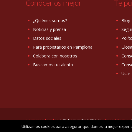
Conócenos mejor
Te pu
¿Quiénes somos?
Blog
Noticias y prensa
Segur
Datos sociales
Polít
Para propietarios en Pamplona
Glosa
Colabora con nosotros
Conse
Buscamos tu talento
Conse
Usar 
Términos legales
| © Copyright 2014 by
Pisos Mosby
. 
Utilizamos cookies para asegurar que damos la mejor experien