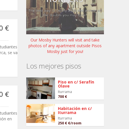
0 €
Our Mosby Hunters will visit and take
photos of any apartment outside Pisos
tudiantes
Mosby just for you!
rca, se va
Los mejores pisos
Piso en c/ Serafín
Olave
Iturrama
0 €
700 €
Habitación en c/
Iturrama
tudiantes
Iturrama
ción en
250 €
€/room