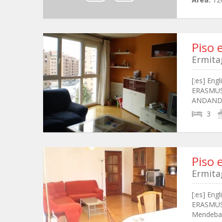
Piso 
Ermita
[:es] Eng
ERASMUS. 
ANDANDO.
3
Piso 
Ermita
[:es] Eng
ERASMUS. 
Mendebal 