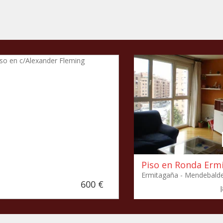
Piso en Ronda Erm
Ermitagaña - Mendebald
600 €
iso en c/Alexander
leming