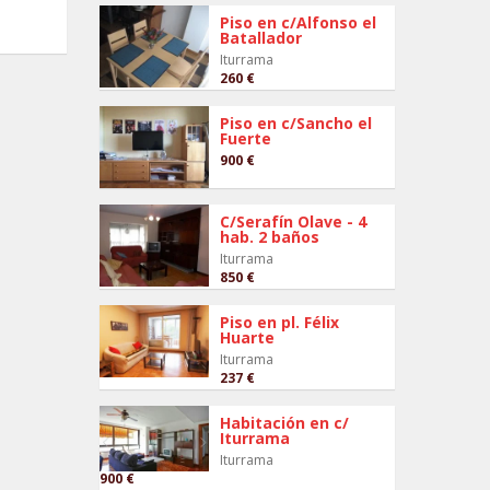
Piso en c/Alfonso el
Batallador
Iturrama
260 €
Piso en c/Sancho el
Fuerte
900 €
C/Serafín Olave - 4
hab. 2 baños
Iturrama
850 €
Piso en pl. Félix
Huarte
Iturrama
237 €
Habitación en c/
Iturrama
Iturrama
900 €